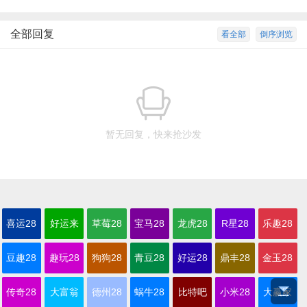
全部回复
看全部
倒序浏览
暂无回复，快来抢沙发
喜运28
好运来
草莓28
宝马28
龙虎28
R星28
乐趣28
28
豆趣28
趣玩28
狗狗28
青豆28
好运28
鼎丰28
金玉28
传奇28
大富翁
德州28
蜗牛28
比特吧
小米28
大赢家