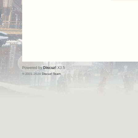
Powered by
Discuz!
X3.5
© 2001-2024
Discuz! Team
.