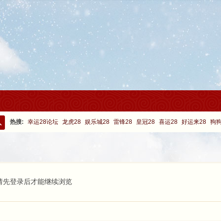
热搜:
幸运28论坛
龙虎28
娱乐城28
雷锋28
皇冠28
喜运28
好运来28
狗狗
搜
索
请先登录后才能继续浏览