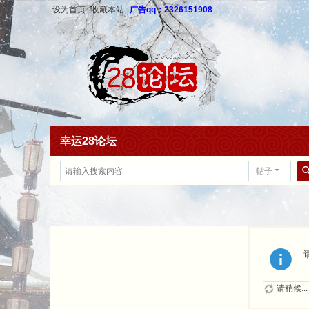
设为首页
收藏本站
广告qq：2326151908
幸运28论坛
帖子
请稍候...